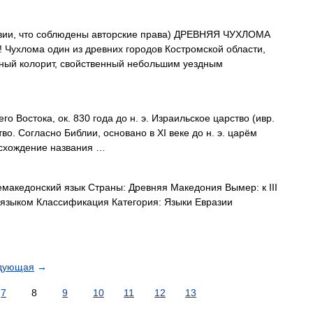
вии, что соблюдены авторские права) ДРЕВНЯЯ ЧУХЛОМА
!! Чухлома один из древних городов Костромской области,
ный колорит, свойственный небольшим уездным
о Востока, ок. 830 года до н. э. Израильское царство (ивр.
схождение названия …
акедонский язык Страны: Древняя Македония Вымер: к III
м языком Классификация Категория: Языки Евразии
дующая
→
7
8
9
10
11
12
13