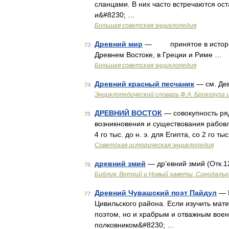
сланцами. В них часто встречаются ост
и&#8230; …
Большая советская энциклопедия
Древний мир
— принятое в историог
73
Древнем Востоке, в Греции и Риме …
Большая советская энциклопедия
Древний красный песчаник
— см. Де
74
Энциклопедический словарь Ф.А. Брокгауза 
ДРЕВНИЙ ВОСТОК
— совокупность ряд
75
возникновения и существования рабовлад
4 го тыс. до н. э. для Египта, со 2 го т
Советская историческая энциклопедия
древний змий
— др’евний змий (Отк.12
76
Библия. Ветхий и Новый заветы. Синодальн
Древний Чувашский поэт Пайдул
— И
77
Цивильского района. Если изучить мате
поэтом, но и храбрым и отважным вое
полковником&#8230; …