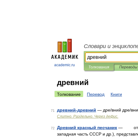
Словари и энциклоп
academic.ru
Толкования
Переводы
древний
Толкование
Перевод
Книги
древний-древний
— дре/вний дре/вн
71
Слитно. Раздельно. Через дефис.
Древний красный песчаник
— отложе
72
западная часть СССР и др.), предста