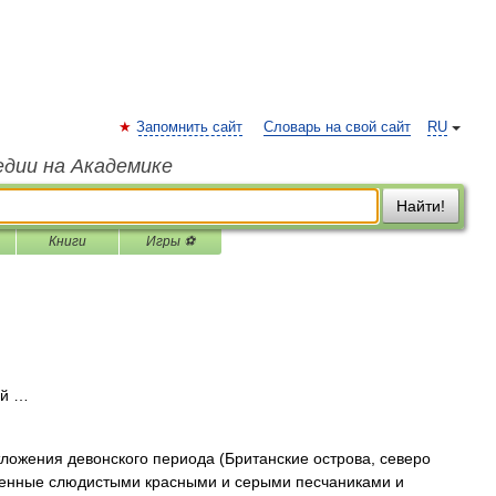
Запомнить сайт
Словарь на свой сайт
RU
едии на Академике
Найти!
Книги
Игры ⚽
ий …
ния девонского периода (Британские острова, северо
вленные слюдистыми красными и серыми песчаниками и