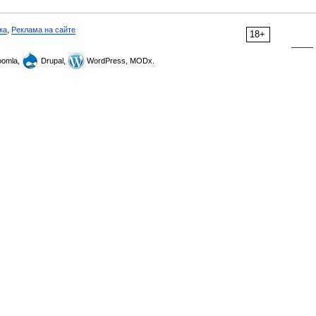
ка
,
Реклама на сайте
18+
omla,
Drupal,
WordPress, MODx.