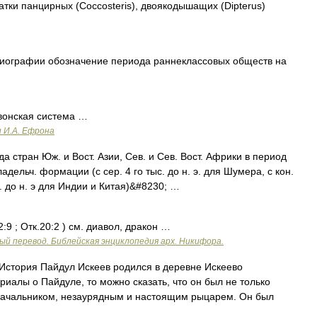
атки панцирных (Coccosteris), двоякодышащих (Dipterus)
рафии обозначение периода раннеклассовых обществ на
вонская система …
и И.А. Ефрона
а стран Юж. и Вост. Азии, Сев. и Сев. Вост. Африки в период
ельч. формации (с сер. 4 го тыс. до н. э. для Шумера, с кон.
ыс. до н. э для Индии и Китая)&#8230; …
:9 ; Отк.20:2 ) см. диавол, дракон …
ый перевод. Библейская энциклопедия арх. Никифора.
стория Пайдул Искеев родился в деревне Искеево
риалы о Пайдуле, то можно сказать, что он был не только
начальником, незаурядным и настоящим рыцарем. Он был