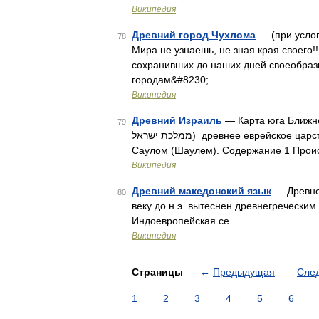
Википедия
Древний город Чухлома
— (при усло
78
Мира не узнаешь, не зная края своего!
сохранивших до наших дней своеобраз
городам&#8230; …
Википедия
Древний Израиль
— Карта юга Ближнег
79
ממלכת ישראל‎) древнее еврейское царство. Согласно Библии, основано в XI веке до н. э. царём
Саулом (Шаулем). Содержание 1 Прои
Википедия
Древний македонский язык
— Древнем
80
веку до н.э. вытеснен древнегречески
Индоевропейская се …
Википедия
Страницы
←
Предыдущая
Сле
1
2
3
4
5
6